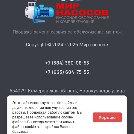
Продажа, ремонт, сервисное обслуживание, монтаж
Copyright © 2024 - 2026 Мир насосов
+7 (384) 360-08-55
+7 (923) 604-75-55
654079, Кемеровская область, Новокузнецк, улица
Сибиряков-Гвардейцев, 2
Этот сайт использует cookie-файлы и
mirnasosov-nk@mail.ru
другие технологии для улучшения его
работы. Продолжая работу с сайтом, Вы
Хорошо
разрешаете использование cookie-
файлов. Вы всегда можете отключить
файлы cookie в настройках Вашего
браузера.