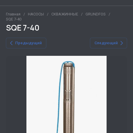
Главная
/
НАСОСЫ
/
СКВАЖИННЫЕ
/
GRUNDFOS
/
SQE 7-40
SQE 7-40
Предыдущий
Следующий